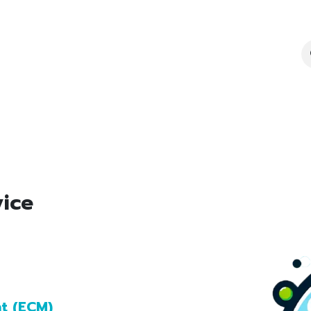
lity
Brochure
Seminar
Article
About us
Cont
vice
t (ECM)