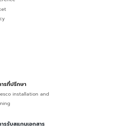
ket
icy
การที่ปรึกษา
resco installation and
ining
การรับสแกนเอกสาร