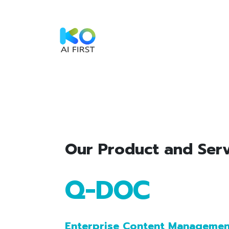
Skip to Content
Home
Service
Sustainabi
Our Pro​duct and Ser
Q-DOC
Enterprise Content Managemen