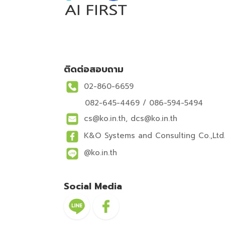
ติดต่อสอบถาม
02-860-6659
082-645-4469
/
086-594-5494
cs@ko.in.th, dcs@ko.in.th
K&O Systems and Consulting Co.,Ltd
@ko.in.th
Social Media