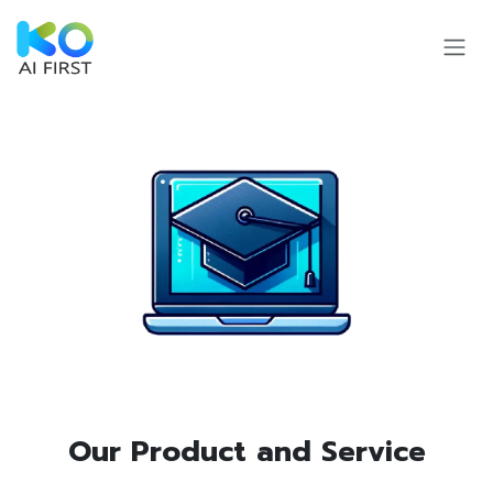
Skip to Content
Our Pro​duct and Service