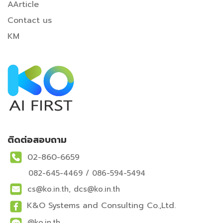
A
Article
Contact us
KM
ติดต่อสอบถาม
02-860-6659
082-645-4469 / 086-594-5494
cs@ko.in.th, dcs@ko.in.th
K&O Systems and Consulting Co.,Ltd.
@ko.in.th