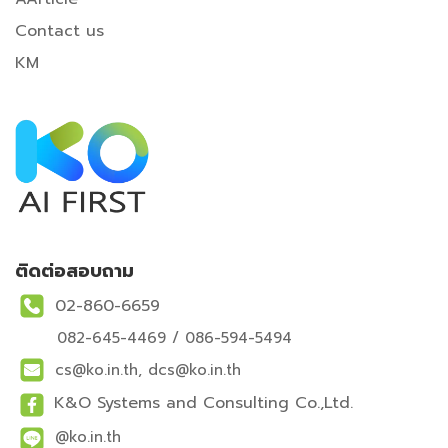
Contact us
KM
ติดต่อสอบถาม
02-860-6659
082-645-4469 / 086-594-5494
cs@ko.in.th, dcs@ko.in.th
K&O Systems and Consulting Co.,Ltd.
@ko.in.th