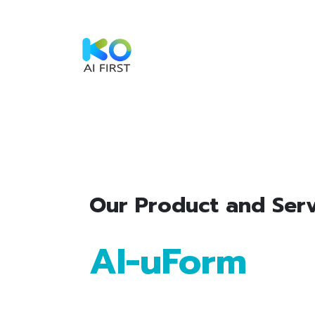
Skip to Content
Home
Service
Sustainabi
Our Pro​duct and Ser
AI-uForm