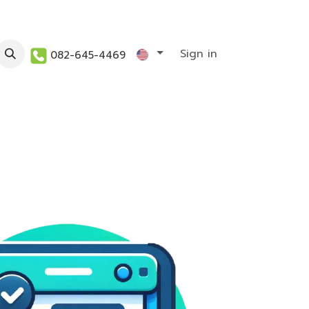
act us
KM
Sign in
082-645-4469