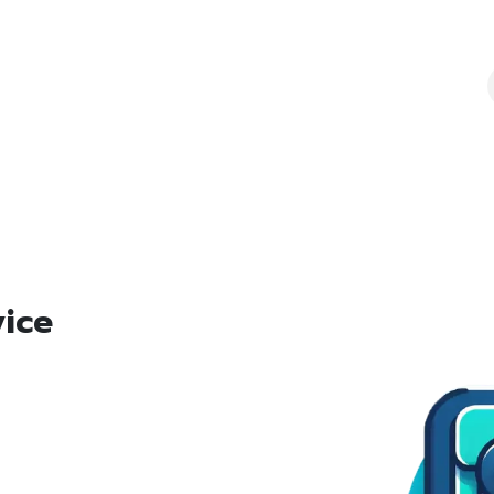
lity
Brochure
Seminar
Article
About us
Cont
vice