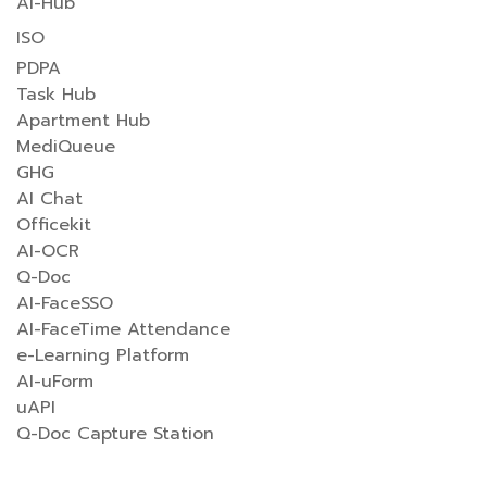
AI-Hub
ISO
PDPA
Task Hub
Apartment Hub
MediQueue
GHG
AI Chat
Officekit
AI-OCR
Q-Doc
AI-FaceSSO
AI-FaceTime Attendance
e-Learning Platform
AI-uForm
uAPI
Q-Doc Capture Station