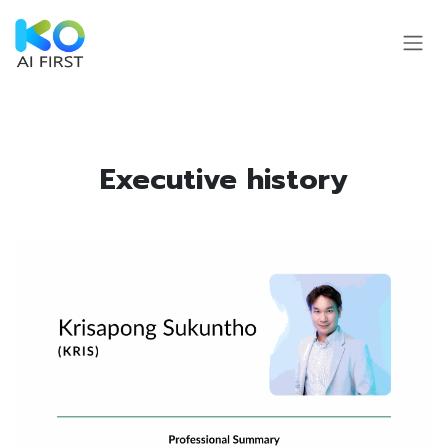
Skip to Content
Executive history