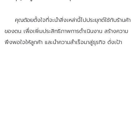
​คุณต้อยตั้งใจที่จะนำสิ่งเหล่านี้ไปประยุกต์ใช้กับร้านค้า
ของตน เพื่อเพิ่มประสิทธิภาพการดำเนินงาน สร้างความ
พึงพอใจให้ลูกค้า และนำความสำเร็จมาสู่ธุรกิจ ดั่งเป้า
หมายแรกที่เธอตั้งไว้
หลักการและแนวคิด
​การติดตามและประเมินผลการปฏิบัติงาน
(Performance Monitoring and Evaluation) เป็นกระ
บวนการในการเก็บรวบรวมและวิเคราะห์ข้อมูลเกี่ยวกับการ
ดำเนินงานอย่างเป็นระบบและต่อเนื่อง เพื่อให้ทราบถึง
ความก้าวหน้า ผลสำเร็จ ปัญหาและอุปสรรคในการปฏิบัติ