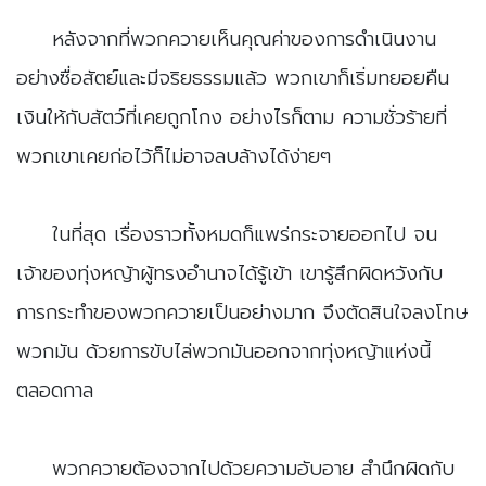
​หลังจากที่พวกควายเห็นคุณค่าของการดำเนินงาน
อย่างซื่อสัตย์และมีจริยธรรมแล้ว พวกเขาก็เริ่มทยอยคืน
เงินให้กับสัตว์ที่เคยถูกโกง อย่างไรก็ตาม ความชั่วร้ายที่
พวกเขาเคยก่อไว้ก็ไม่อาจลบล้างได้ง่ายๆ
​ในที่สุด เรื่องราวทั้งหมดก็แพร่กระจายออกไป จน
เจ้าของทุ่งหญ้าผู้ทรงอำนาจได้รู้เข้า เขารู้สึกผิดหวังกับ
การกระทำของพวกควายเป็นอย่างมาก จึงตัดสินใจลงโทษ
พวกมัน ด้วยการขับไล่พวกมันออกจากทุ่งหญ้าแห่งนี้
ตลอดกาล
​พวกควายต้องจากไปด้วยความอับอาย สำนึกผิดกับ