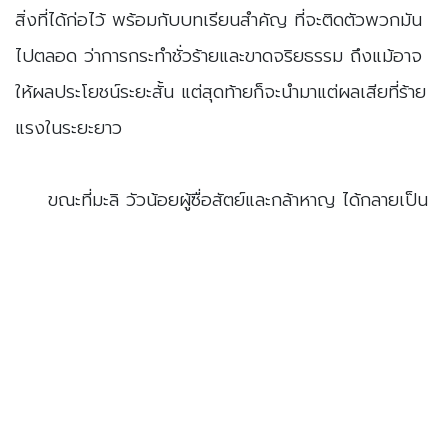
สิ่งที่ได้ก่อไว้ พร้อมกับบทเรียนสำคัญ ที่จะติดตัวพวกมัน
ไปตลอด ว่าการกระทำชั่วร้ายและขาดจริยธรรม ถึงแม้อาจ
ให้ผลประโยชน์ระยะสั้น แต่สุดท้ายก็จะนำมาแต่ผลเสียที่ร้าย
แรงในระยะยาว
​ขณะที่มะลิ วัวน้อยผู้ซื่อสัตย์และกล้าหาญ ได้กลายเป็น
ที่เคารพนับถือของเหล่าสัตว์ในทุ่งหญ้า ในฐานะผู้ที่ยืนหยัด
ในสิ่งที่ถูกต้อง ท้าทายต่อต้านความไม่ชอบธรรม ทำให้เกิด
การเปลี่ยนแปลงในทางที่ดีขึ้น นับเป็นแบบอย่างที่ดีให้กับ
ทุกคน
​เรื่องนี้สอนให้เราเห็นว่า การมีจริยธรรม ความซื่อสัตย์