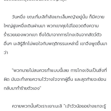
​วันหนึ่ง ขณะที่มะลิกำลังแทะเล็มหญ้าอยู่นั้น ก็มีควาย
ใหญ่ฝูงหนึ่งเดินผ่านมา พวกเขาคุยโม้โออวดถึงความ
ร่ำรวยของพวกเขา ซึ่งได้มาจากการโกงเงินจากสัตว์ตัว
อื่นๆ มะลิรู้สึกไม่พอใจกับพฤติกรรมเหล่านี้ เขาจึงพูดขึ้นมา
ว่า
​"พวกนายไม่สมควรทำแบบนี้เลย การโกงเงินเป็นสิ่งที่
ผิด มันจะทำลายความไว้วางใจจากผู้อื่น และสุดท้ายจะย้อน
กลับมาทำร้ายตัวเอง"
​ควายพวกนั้นหัวเราะเยาะมะลิ "เจ้าวัวน้อยอย่างแกจะรู้