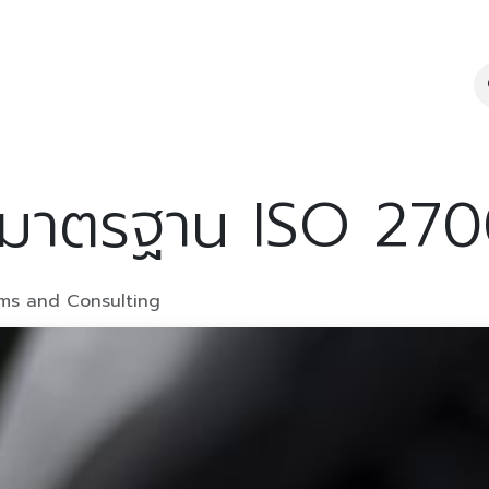
lity
Brochure
Seminar
Article
About us
Cont
มมาตรฐาน ISO 2700
ms and Consulting